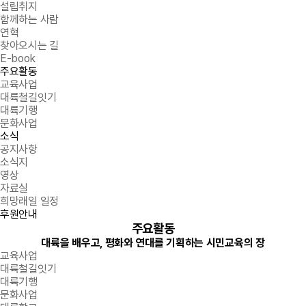
설립취지
함께하는 사람
연혁
찾아오시는 길
E-book
주요활동
교육사업
대륙철길잇기
대륙기행
문화사업
소식
공지사항
소식지
영상
자료실
희망래일 일정
후원안내
주요활동
대륙을 배우고, 평화와 연대를 기획하는 시민교육의 장
교육사업
대륙철길잇기
대륙기행
문화사업