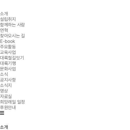
소개
설립취지
함께하는 사람
연혁
찾아오시는 길
E-book
주요활동
교육사업
대륙철길잇기
대륙기행
문화사업
소식
공지사항
소식지
영상
자료실
희망래일 일정
후원안내
소개