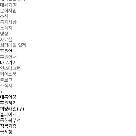
대륙기행
문화사업
소식
공지사항
소식지
영상
자료실
희망래일 일정
후원안내
후원안내
바로가기
인스타그램
페이스북
블로그
소식지
+
Quick menu
대륙의꿈
후원하기
희망래일(구)
홈페이지
동해북부선
침목기증
국세청