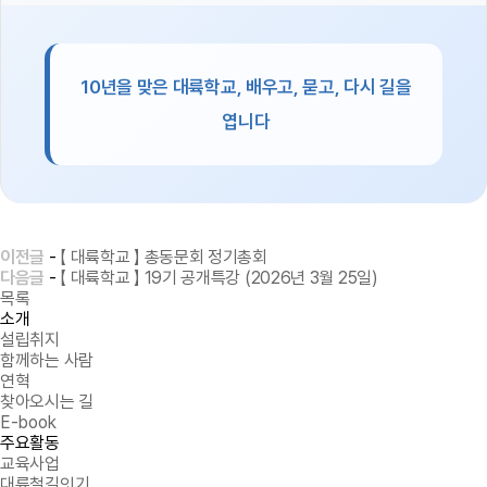
10년을 맞은 대륙학교, 배우고, 묻고, 다시 길을
엽니다
이전글
-
【 대륙학교 】 총동문회 정기총회
다음글
-
【 대륙학교 】 19기 공개특강 (2026년 3월 25일)
목록
소개
설립취지
함께하는 사람
연혁
찾아오시는 길
E-book
주요활동
교육사업
대륙철길잇기