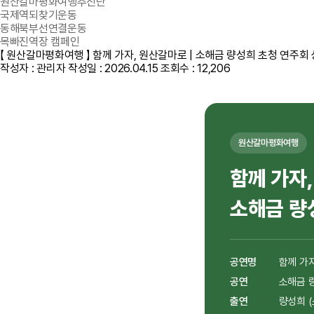
원산갈마평화여행추진단
국제역되찾기운동
동해북부선연결운동
목빠진역장 캠페인
【 원산갈마평화여행 】 함께 가자, 원산갈마로 | 소해금 량성희 초청 연주회
작성자 : 관리자
작성일 : 2026.04.15
조회수 : 12,206
원산갈마평화여행
함께 가자
소해금 량
공연명
함께 가자
공연
소해금 
출연
량성희 (