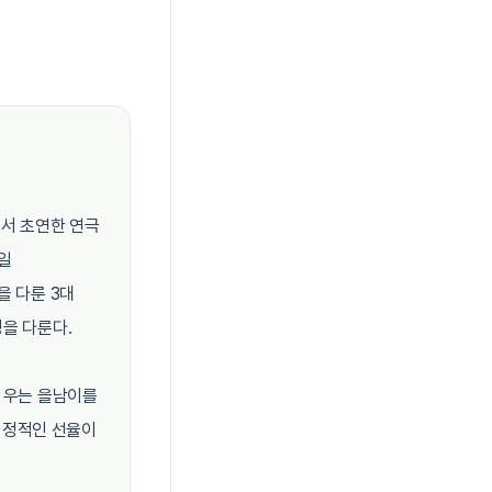
에서 초연한 연극
7일
을 다룬 3대
정을 다룬다.
파 우는 을남이를
서정적인 선율이