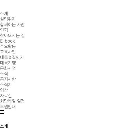
소개
설립취지
함께하는 사람
연혁
찾아오시는 길
E-book
주요활동
교육사업
대륙철길잇기
대륙기행
문화사업
소식
공지사항
소식지
영상
자료실
희망래일 일정
후원안내
소개