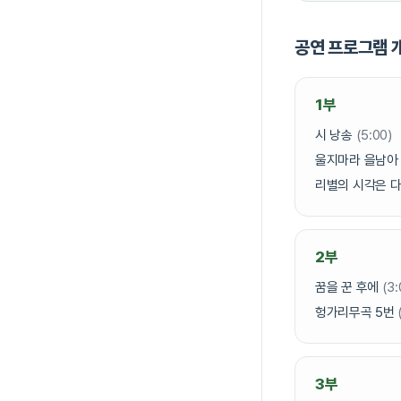
공연 프로그램 
1부
시 낭송
(5:00)
울지마라 을남
리별의 시각은 
2부
꿈을 꾼 후에
(3:
헝가리무곡 5번
3부