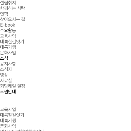
설립취지
함께하는 사람
연혁
찾아오시는 길
E-book
주요활동
교육사업
대륙철길잇기
대륙기행
문화사업
소식
공지사항
소식지
영상
자료실
희망래일 일정
후원안내
교육사업
대륙철길잇기
대륙기행
문화사업