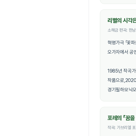
리별의 시각
소해금 편곡: 한남
혁명가극 「꽃파
오가자에서 공연
1985년 작곡
작품으로,202
경기필하모닉오
포레의 「꿈을 꾼
작곡: 가브리엘 포레(