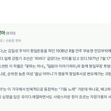
남아
(8:50)
모 / 손동훈 편곡
다」는 김일성 주석이 항일운동을 하던 1936년 8월 만주 무송현 만강부락
다.일제 강점기 조선은 ‘피바다’ 같았다는 의미를 담고 있다.1971년 7월 1
연한 이 작품은 「꽃파는 처녀」, 「밀림아 이야기하라」와 함께 항일무장 투쟁
나로, 순박한 농촌 여성 ‘을남 어머니’가 영웅적 항일투사로 변모해가는 과
아’는 이 가극에서 반복적으로 등장하는 “기둥 노래” 가운데 하나로, 배고
 심정을 담은 곡이다.애절하면서도 사랑스러운 정이 흐르는 자장가풍의 