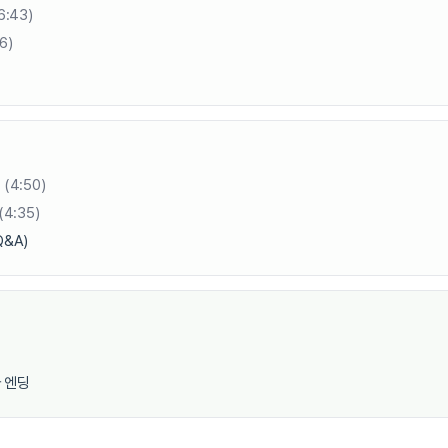
6:43)
6)
도
(4:50)
(4:35)
&A)
 엔딩