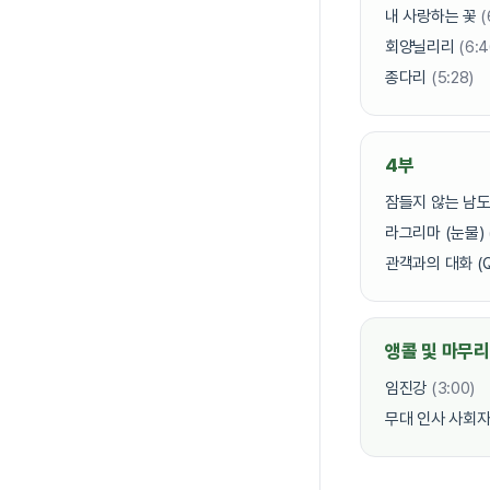
내 사랑하는 꽃
(
회양닐리리
(6:4
종다리
(5:28)
4부
잠들지 않는 남
라그리마 (눈물)
관객과의 대화 (Q
앵콜 및 마무리
임진강
(3:00)
무대 인사 사회자