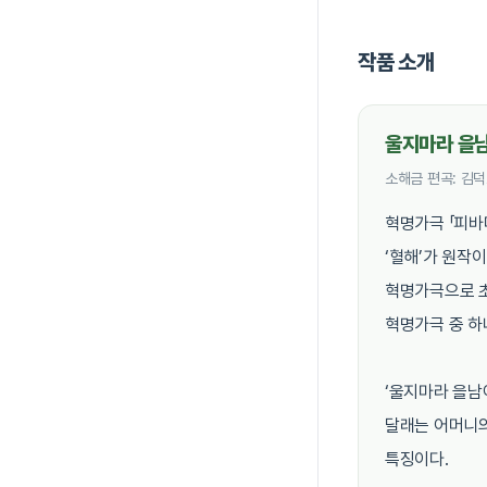
작품 소개
울지마라 을
소해금 편곡: 김덕
혁명가극 「피바
‘혈해’가 원작이
혁명가극으로 초
혁명가극 중 하
‘울지마라 을남
달래는 어머니의
특징이다.