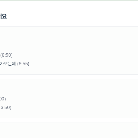
개요
아
(8:50)
다가오는데
(6:55)
00)
(3:50)