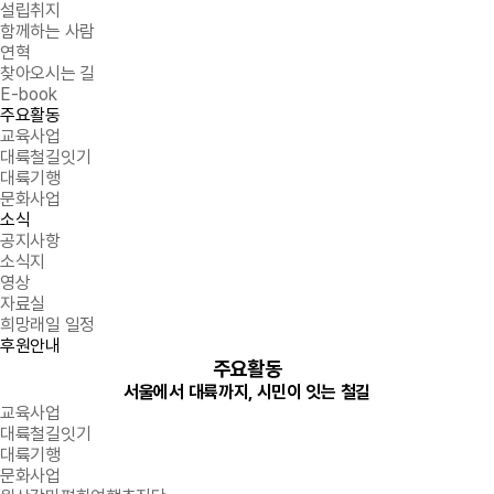
설립취지
함께하는 사람
연혁
찾아오시는 길
E-book
주요활동
교육사업
대륙철길잇기
대륙기행
문화사업
소식
공지사항
소식지
영상
자료실
희망래일 일정
후원안내
주요활동
서울에서 대륙까지, 시민이 잇는 철길
교육사업
대륙철길잇기
대륙기행
문화사업