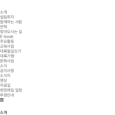
소개
설립취지
함께하는 사람
연혁
찾아오시는 길
E-book
주요활동
교육사업
대륙철길잇기
대륙기행
문화사업
소식
공지사항
소식지
영상
자료실
희망래일 일정
후원안내
소개