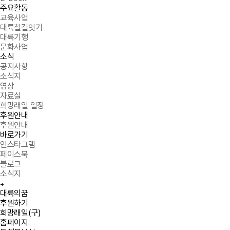
주요활동
교육사업
대륙철길잇기
대륙기행
문화사업
소식
공지사항
소식지
영상
자료실
희망래일 일정
후원안내
후원안내
바로가기
인스타그램
페이스북
블로그
소식지
+
Quick menu
대륙의꿈
후원하기
희망래일(구)
홈페이지