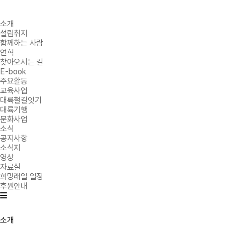
소개
설립취지
함께하는 사람
연혁
찾아오시는 길
E-book
주요활동
교육사업
대륙철길잇기
대륙기행
문화사업
소식
공지사항
소식지
영상
자료실
희망래일 일정
후원안내
소개