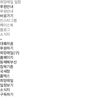
희망래일 일정
후원안내
후원안내
바로가기
인스타그램
페이스북
블로그
소식지
+
Quick menu
대륙의꿈
후원하기
희망래일(구)
홈페이지
동해북부선
침목기증
국세청
홈텍스
희망래일
일정보기
소식지
구독하기