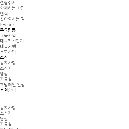
설립취지
함께하는 사람
연혁
찾아오시는 길
E-book
주요활동
교육사업
대륙철길잇기
대륙기행
문화사업
소식
공지사항
소식지
영상
자료실
희망래일 일정
후원안내
공지사항
소식지
영상
자료실