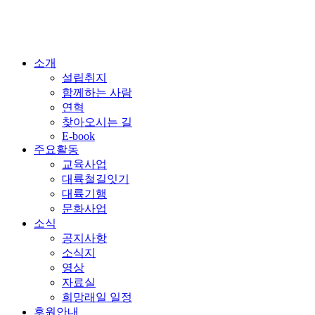
소개
설립취지
함께하는 사람
연혁
찾아오시는 길
E-book
주요활동
교육사업
대륙철길잇기
대륙기행
문화사업
소식
공지사항
소식지
영상
자료실
희망래일 일정
후원안내