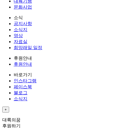
대륙기행
문화사업
소식
공지사항
소식지
영상
자료실
희망래일 일정
후원안내
후원안내
바로가기
인스타그램
페이스북
블로그
소식지
+
Quick menu
대륙의꿈
후원하기