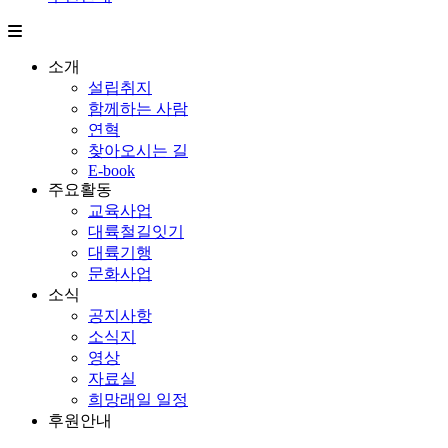
소개
설립취지
함께하는 사람
연혁
찾아오시는 길
E-book
주요활동
교육사업
대륙철길잇기
대륙기행
문화사업
소식
공지사항
소식지
영상
자료실
희망래일 일정
후원안내