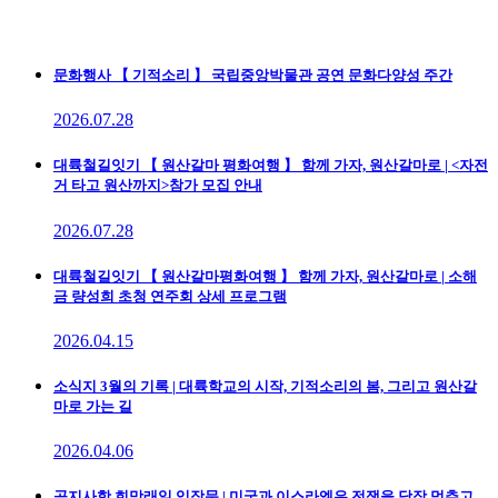
문화행사
【 기적소리 】 국립중앙박물관 공연 문화다양성 주간
2026.07.28
대륙철길잇기
【 원산갈마 평화여행 】 함께 가자, 원산갈마로 | <자전
거 타고 원산까지>참가 모집 안내
2026.07.28
대륙철길잇기
【 원산갈마평화여행 】 함께 가자, 원산갈마로 | 소해
금 량성희 초청 연주회 상세 프로그램
2026.04.15
소식지
3월의 기록 | 대륙학교의 시작, 기적소리의 봄, 그리고 원산갈
마로 가는 길
2026.04.06
공지사항
희망래일 입장문 | 미국과 이스라엘은 전쟁을 당장 멈추고,